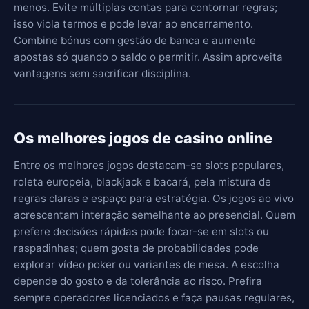
menos. Evite múltiplas contas para contornar regras;
isso viola termos e pode levar ao encerramento.
Combine bónus com gestão de banca e aumente
apostas só quando o saldo o permitir. Assim aproveita
vantagens sem sacrificar disciplina.
Os melhores jogos de casino online
Entre os melhores jogos destacam-se slots populares,
roleta europeia, blackjack e bacará, pela mistura de
regras claras e espaço para estratégia. Os jogos ao vivo
acrescentam interação semelhante ao presencial. Quem
prefere decisões rápidas pode focar-se em slots ou
raspadinhas; quem gosta de probabilidades pode
explorar vídeo poker ou variantes de mesa. A escolha
depende do gosto e da tolerância ao risco. Prefira
sempre operadores licenciados e faça pausas regulares,