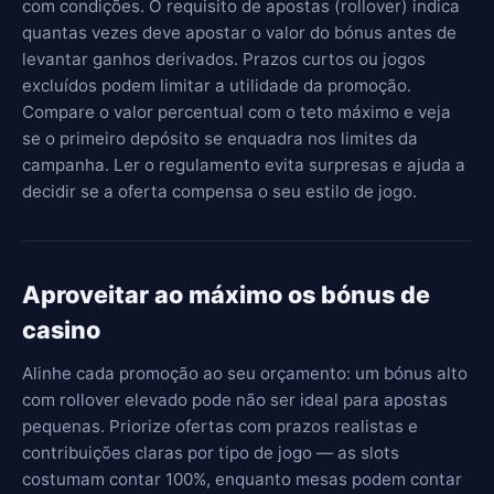
com condições. O requisito de apostas (rollover) indica
quantas vezes deve apostar o valor do bónus antes de
levantar ganhos derivados. Prazos curtos ou jogos
excluídos podem limitar a utilidade da promoção.
Compare o valor percentual com o teto máximo e veja
se o primeiro depósito se enquadra nos limites da
campanha. Ler o regulamento evita surpresas e ajuda a
decidir se a oferta compensa o seu estilo de jogo.
Aproveitar ao máximo os bónus de
casino
Alinhe cada promoção ao seu orçamento: um bónus alto
com rollover elevado pode não ser ideal para apostas
pequenas. Priorize ofertas com prazos realistas e
contribuições claras por tipo de jogo — as slots
costumam contar 100%, enquanto mesas podem contar