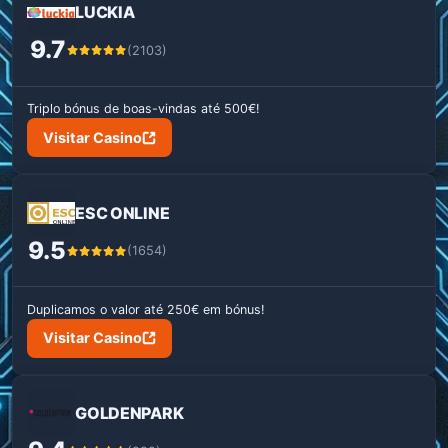
LUCKIA
9.7
(2103)
Triplo bónus de boas-vindas até 500€!
Visitar Casino
ESC ONLINE
9.5
(1654)
Duplicamos o valor até 250€ em bónus!
Visitar Casino
GOLDENPARK