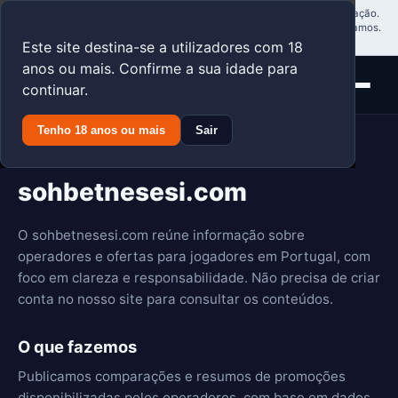
Aviso: Somos um serviço independente e gratuito de nomes e informação.
Podemos receber compensação das empresas cujos produtos analisamos.
Apenas para maiores de 18 anos. Jogue com responsabilidade.
Este site destina-se a utilizadores com 18
anos ou mais. Confirme a sua idade para
continuar.
Tenho 18 anos ou mais
Sair
Como funciona o
sohbetnesesi.com
O sohbetnesesi.com reúne informação sobre
operadores e ofertas para jogadores em Portugal, com
foco em clareza e responsabilidade. Não precisa de criar
conta no nosso site para consultar os conteúdos.
O que fazemos
Publicamos comparações e resumos de promoções
disponibilizadas pelos operadores, com base em dados